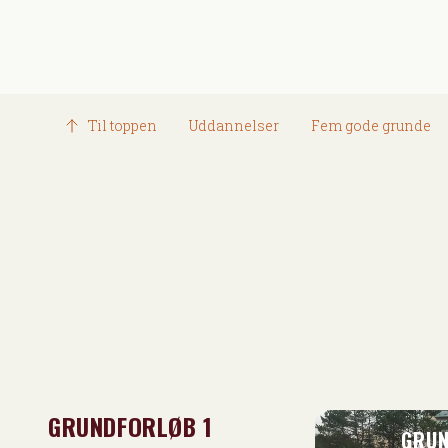
Til toppen
Uddannelser
Fem gode grunde
GRUNDFORLØB 1
GRUN