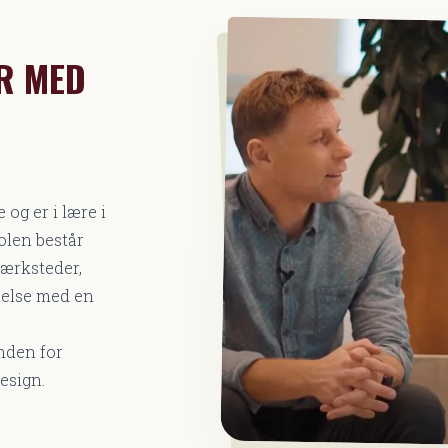
R MED
 og er i lære i
olen består
værksteder,
nelse med en
nden for
esign.