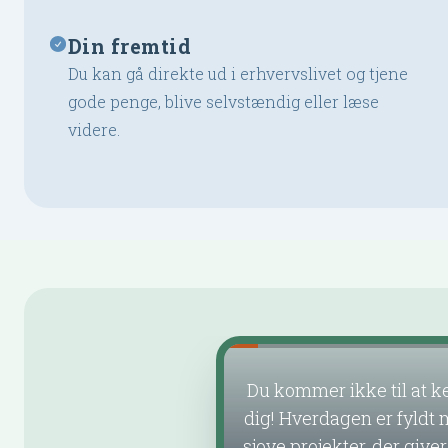
Din fremtid
Du kan gå direkte ud i erhvervslivet og tjene
gode penge, blive selvstændig eller læse
videre.
Du kommer ikke til at k
dig! Hverdagen er fyldt
sjove projekter, der giver