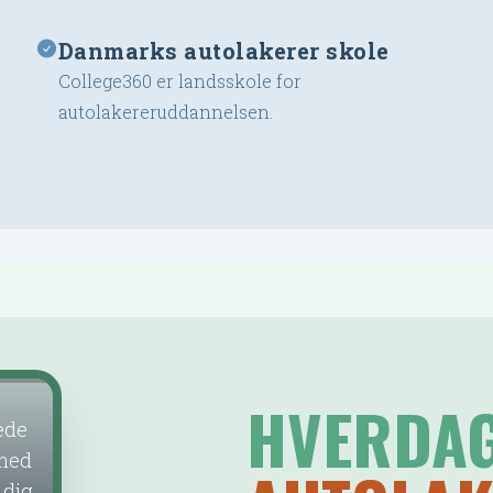
Danmarks autolakerer skole
College360 er landsskole for
autolakereruddannelsen.
HVERDAG
ede
Vi har nye og topmoderne
Under introak
 med
værksteder, hvor vi afprøver
du det sjovt
 dig
håndværket i praksis.
andre u