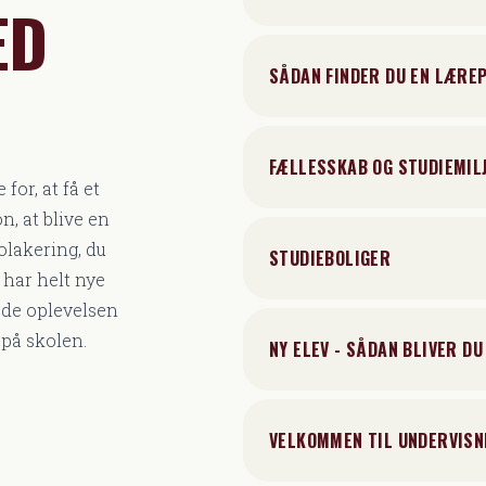
ED
SÅDAN FINDER DU EN LÆRE
FÆLLESSKAB OG STUDIEMIL
for, at få et
n, at blive en
olakering, du
STUDIEBOLIGER
 har helt nye
ede oplevelsen
r på skolen.
NY ELEV - SÅDAN BLIVER D
VELKOMMEN TIL UNDERVISN