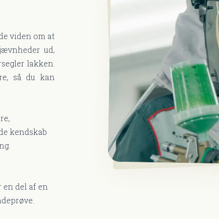
de viden om at
ujævnheder ud,
rsegler lakken.
re, så du kan
re,
nde kendskab
ing.
e
 en del af en
ndeprøve.