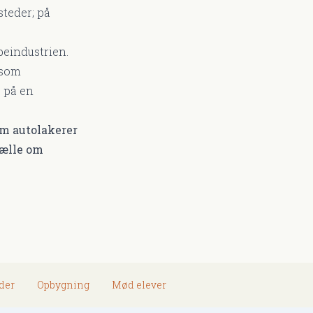
teder; på
peindustrien.
 som
e på en
om autolakerer
tælle om
der
Opbygning
Mød elever