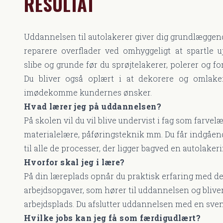
RESULTAT
Uddannelsen til autolakerer giver dig grundlæggen
reparere overflader ved omhyggeligt at spartle 
slibe og grunde før du sprøjtelakerer, polerer og fo
Du bliver også oplært i at dekorere og omlake
imødekomme kundernes ønsker.
Hvad lærer jeg på uddannelsen?
På skolen vil du vil blive undervist i fag som farvelæ
materialelære, påføringsteknik mm. Du får indgåe
til alle de processer, der ligger bagved en autolaker
Hvorfor skal jeg i lære?
På din læreplads opnår du praktisk erfaring med d
arbejdsopgaver, som hører til uddannelsen og bliver
arbejdsplads. Du afslutter uddannelsen med en sve
Hvilke jobs kan jeg få som færdigudlært?