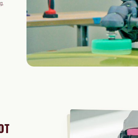
g,
OT