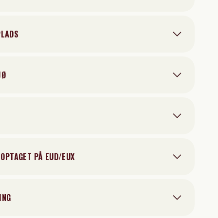
PLADS
JØ
U OPTAGET PÅ EUD/EUX
ING