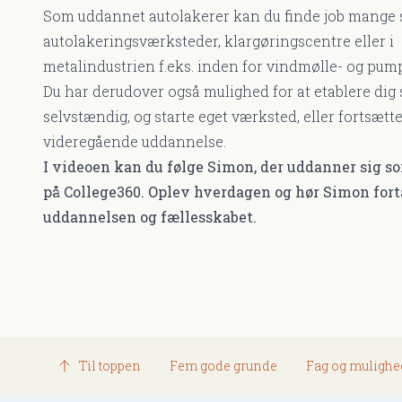
Som uddannet autolakerer kan du finde job mange s
autolakeringsværksteder, klargøringscentre eller i
metalindustrien f.eks. inden for vindmølle- og pum
Du har derudover også mulighed for at etablere dig
selvstændig, og starte eget værksted, eller fortsætt
videregående uddannelse.
I videoen kan du følge Simon, der uddanner sig s
på College360. Oplev hverdagen og hør Simon for
uddannelsen og fællesskabet.
Til toppen
Fem gode grunde
Fag og mulighe