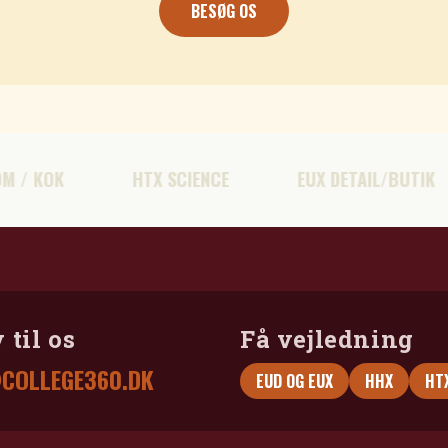
BESØG OS
KOK
HTX SCIENCE
EUX DETAIL/BUTIK
 til os
Få vejledning
COLLEGE360.DK
EUD OG EUX
HHX
HT