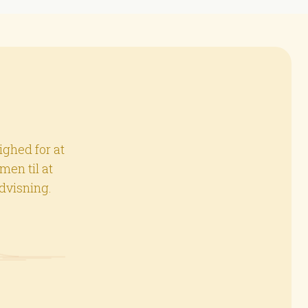
ighed for at
men til at
ndvisning.