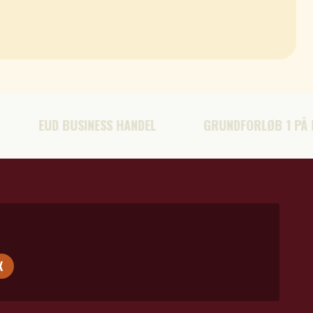
EUD BUSINESS HANDEL
GRUNDFORLØB 1 PÅ EUX
X