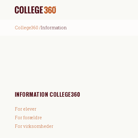
College360
/
Information
INFORMATION COLLEGE360
For elever
For forældre
For virksomheder