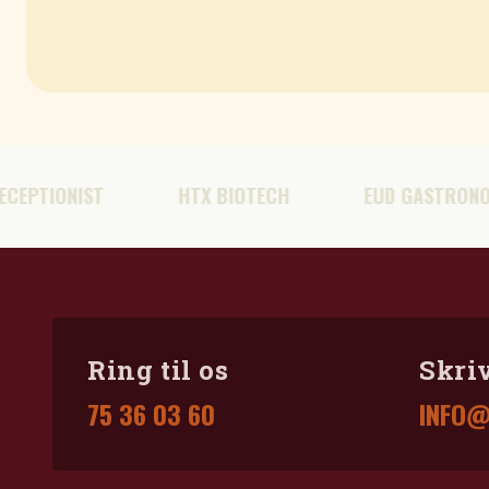
IONIST
HTX BIOTECH
EUD GASTRONOM / 
Ring til os
Skriv
75 36 03 60
INFO@