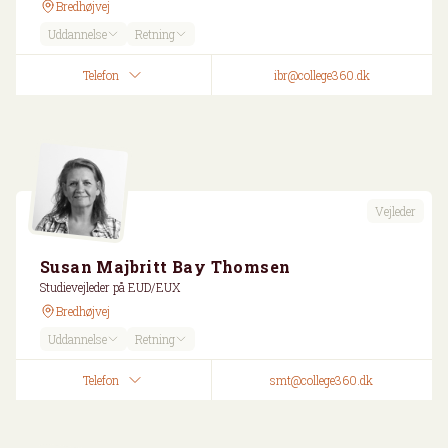
Bredhøjvej
Uddannelse
Retning
Telefon
ibr@college360.dk
Vejleder
Susan Majbritt Bay Thomsen
Studievejleder på EUD/EUX
Bredhøjvej
Uddannelse
Retning
Telefon
smt@college360.dk