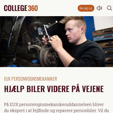
Besøg os
EUX PERSONVOGNSMEKANIKER
HJÆLP BILER VIDERE PÅ VEJENE
På EUX personvognsmekanikeruddannelsen bliver
du ekspert i at fejlfinde og reparere personbiler. Vil du