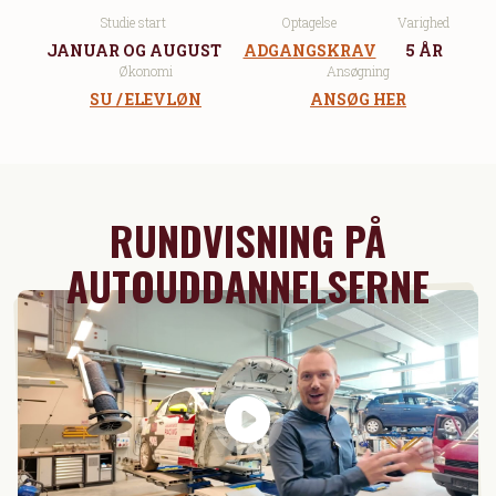
Studie start
Optagelse
Varighed
JANUAR OG AUGUST
ADGANGSKRAV
5 ÅR
Økonomi
Ansøgning
SU / ELEVLØN
ANSØG HER
RUNDVISNING PÅ
AUTOUDDANNELSERNE