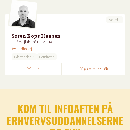
Vejleder
Søren Kops Hansen
Studievejleder på EUD/EUX
Bredhøjvej
Uddannelse
Retning
Telefon
skh@college360.dk
KOM TIL INFOAFTEN PÅ
ERHVERVSUDDANNELSERNE