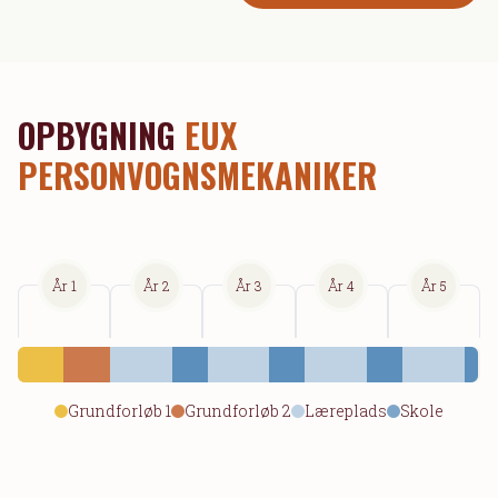
OPBYGNING
EUX
PERSONVOGNSMEKANIKER
År 1
År 2
År 3
År 4
År 5
Grundforløb 1
Grundforløb 2
Læreplads
Skole