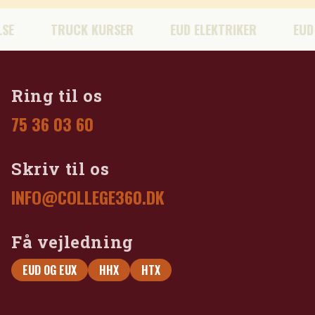
K KURSER
EUD ELEKTRIKER
EUD BUSINESS EVE
Ring til os
75 36 03 60
Skriv til os
INFO@COLLEGE360.DK
Få vejledning
EUD OG EUX
HHX
HTX