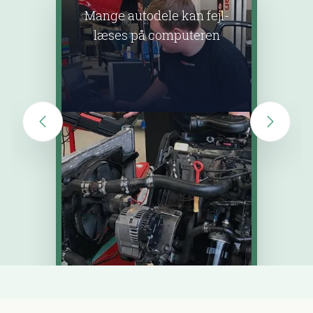
Mange autodele kan fejl-
læses på computeren
underv
v