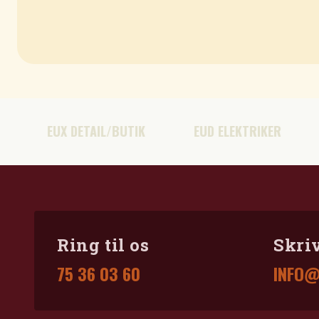
EUX DETAIL/BUTIK
EUD ELEKTRIKER
HHX A
Ring til os
Skriv
75 36 03 60
INFO@