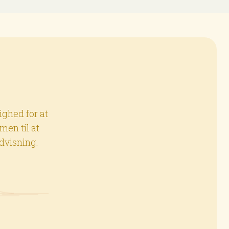
ighed for at
men til at
ndvisning.