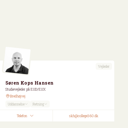
Vejleder
Søren Kops Hansen
Studievejleder på EUD/EUX
Bredhøjvej
Uddannelse
Retning
Telefon
skh@college360.dk