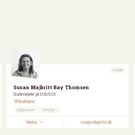
Vejleder
Susan Majbritt Bay Thomsen
Studievejleder på EUD/EUX
Bredhøjvej
Uddannelse
Retning
Telefon
smt@college360.dk