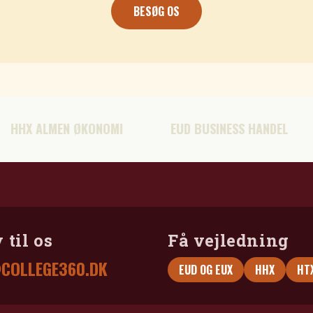
BESØG OS
LMEN ØKONOMI
EUD BUSINESS HANDEL
EUX
 til os
Få vejledning
COLLEGE360.DK
EUD OG EUX
HHX
HT