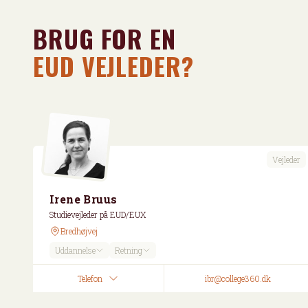
BRUG FOR EN
EUD VEJLEDER?
Vejleder
Irene Bruus
Studievejleder på EUD/EUX
Bredhøjvej
Uddannelse
Retning
Telefon
ibr@college360.dk