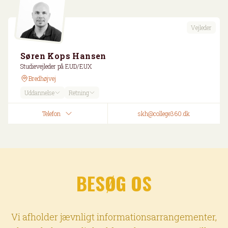
Vejleder
Søren Kops Hansen
Studievejleder på EUD/EUX
Bredhøjvej
Uddannelse
Retning
Telefon
skh@college360.dk
BESØG OS
Vi afholder jævnligt informationsarrangementer,