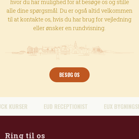
hvor du har mulighed for at besøge os og stille
alle dine spørgsmål. Du er også altid velkommen
til at kontakte os, hvis du har brug for vejledning
eller ønsker en rundvisning.
BESØG OS
URSER
EUD RECEPTIONIST
EUX BYGNINGSMALE
Ring til os