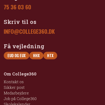
75 36 03 60
Skriv til os
INFO@COLLEGE360.DK
Få vejledning
EUD OG EUX
HHX
HTX
Om College360
Kontakt os
Sikker post
Medarbejdere
Job på College360
Skolekalender