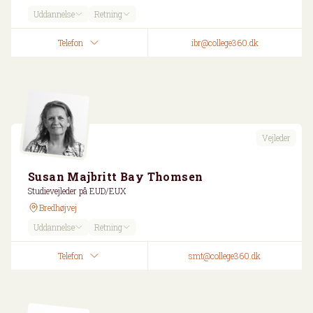
Uddannelse
Retning
Telefon
ibr@college360.dk
Vejleder
Susan Majbritt Bay Thomsen
Studievejleder på EUD/EUX
Bredhøjvej
Uddannelse
Retning
Telefon
smt@college360.dk