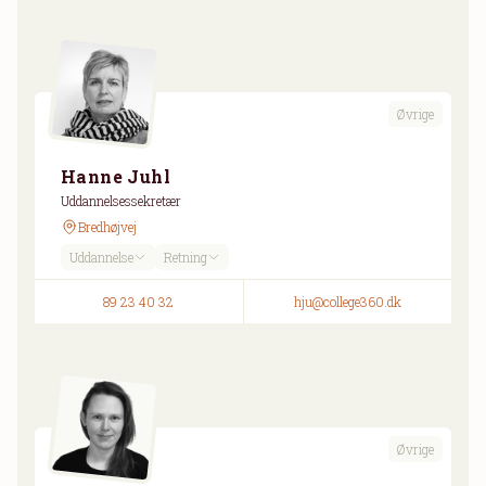
Øvrige
Hanne Juhl
Uddannelsessekretær
Bredhøjvej
Uddannelse
Retning
89 23 40 32
hju@college360.dk
Øvrige