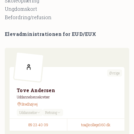
Skoleoplæring
Ungdomskort
Befordring/refusion
Elevadministrationen for EUD/EUX
Øvrige
Tove Andersen
Uddannelsessekretær
Bredhøjvej
Uddannelse
Retning
89 23 40 09
toa@college360.dk