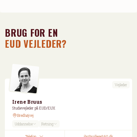
BRUG FOR EN
EUD VEJLEDER?
Vejleder
Irene Bruus
Studievejleder på EUD/EUX
Bredhøjvej
Uddannelse
Retning
Telefon
ibr@college360.dk