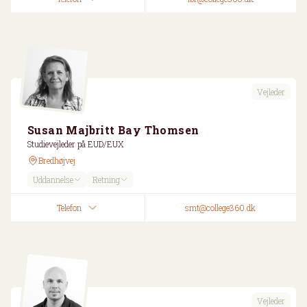
Vejleder
Susan Majbritt Bay Thomsen
Studievejleder på EUD/EUX
Bredhøjvej
Uddannelse
Retning
Telefon
smt@college360.dk
Vejleder