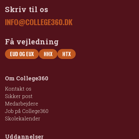
Skriv til os
INFO@COLLEGE360.DK
Få vejledning
EUD OG EUX
HHX
HTX
Om College360
Kontakt os
Sikker post
Medarbejdere
Job på College360
Skolekalender
Uddannelser