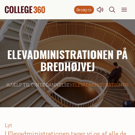
Besøg os
ELEVADMINISTRATIONEN PÅ
BREDHØJVEJ
HJÆLP TIL DIN UDDANNELSE |
ELEVADMINISTRATIONEN
Lyt
I Elevadministrationen tager vi os af alle de