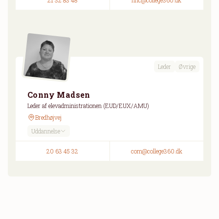
21 32 83 48
nhc@college360.dk
Leder
Øvrige
Conny Madsen
Leder af elevadministrationen (EUD/EUX/AMU)
Bredhøjvej
Uddannelse
20 63 45 32
com@college360.dk