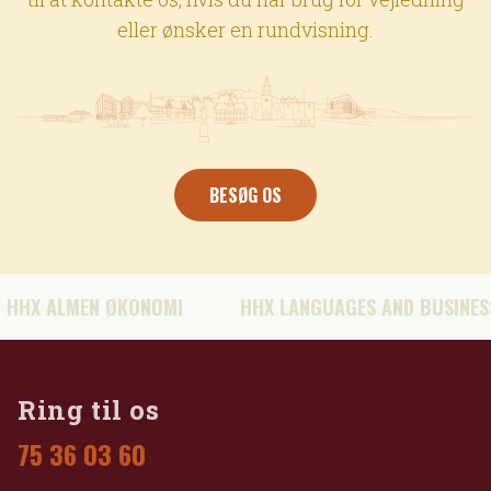
eller ønsker en rundvisning.
BESØG OS
LMEN ØKONOMI
HHX LANGUAGES AND BUSINESS
Ring til os
75 36 03 60