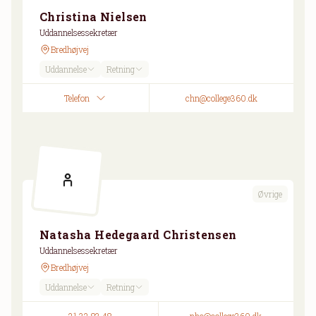
Christina Nielsen
Uddannelsessekretær
Bredhøjvej
Uddannelse
Retning
Telefon
chn@college360.dk
Øvrige
Natasha Hedegaard Christensen
Uddannelsessekretær
Bredhøjvej
Uddannelse
Retning