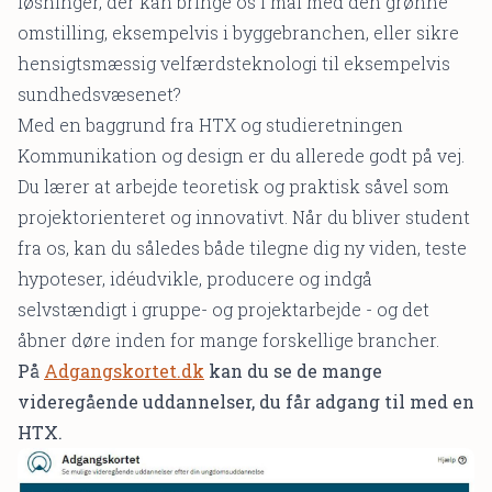
løsninger, der kan bringe os i mål med den grønne
omstilling, eksempelvis i byggebranchen, eller sikre
hensigtsmæssig velfærdsteknologi til eksempelvis
sundhedsvæsenet?
Med en baggrund fra HTX og studieretningen
Kommunikation og design er du allerede godt på vej.
Du lærer at arbejde teoretisk og praktisk såvel som
projektorienteret og innovativt. Når du bliver student
fra os, kan du således både tilegne dig ny viden, teste
hypoteser, idéudvikle, producere og indgå
selvstændigt i gruppe- og projektarbejde - og det
åbner døre inden for mange forskellige brancher.
På
Adgangskortet.dk
kan du se de mange
videregående uddannelser, du får adgang til med en
HTX.