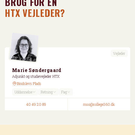
BRUG FOR EN
HTX VEJLEDER?
Vejleder
Marie Søndergaard
Adjunkt og studievejleder HTX
Bindslevs Plads
Uddannelse
Retning
Fag
40 49 20 89
mso@college360.dk