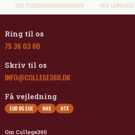
EUD PERSONVOGNSMEKANIKER
HHX LANGUAGES AN
Ring til os
75 36 03 60
Skriv til os
INFO@COLLEGE360.DK
Få vejledning
EUD OG EUX
HHX
HTX
Om College360