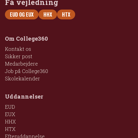
Få vejledning
EUD OG EUX
HHX
HTX
Om College360
Kontakt os
Sikker post
Medarbejdere
Job på College360
Skolekalender
Uddannelser
EUD
EUX
HHX
HTX
Efteruddannelse