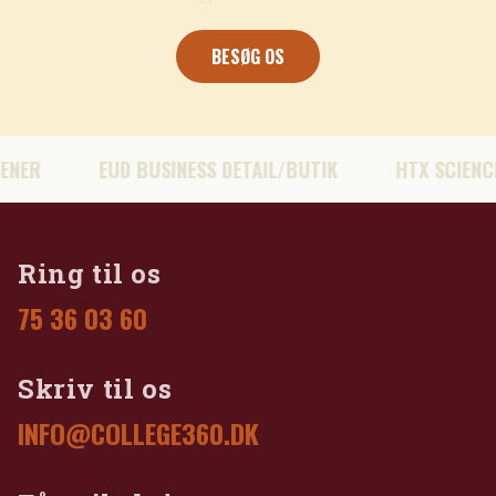
BESØG OS
R
EUD BUSINESS DETAIL/BUTIK
HTX SCIENCE
Ring til os
75 36 03 60
Skriv til os
INFO@COLLEGE360.DK