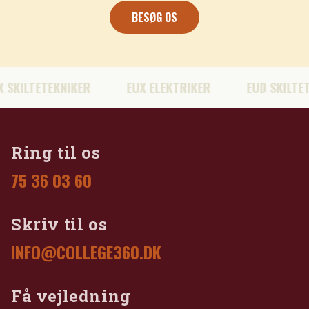
BESØG OS
ILTETEKNIKER
EUX ELEKTRIKER
EUD SKILTETEKN
Ring til os
75 36 03 60
Skriv til os
INFO@COLLEGE360.DK
Få vejledning