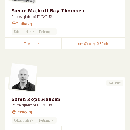
Susan Majbritt Bay Thomsen
Studievejleder på EUD/EUX
Bredhøjvej
Uddannelse
Retning
Telefon
smt@college360.dk
Vejleder
Søren Kops Hansen
Studievejleder på EUD/EUX
Bredhøjvej
Uddannelse
Retning