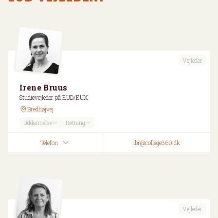
Vejleder
Irene Bruus
Studievejleder på EUD/EUX
Bredhøjvej
Uddannelse
Retning
Telefon
ibr@college360.dk
Vejleder