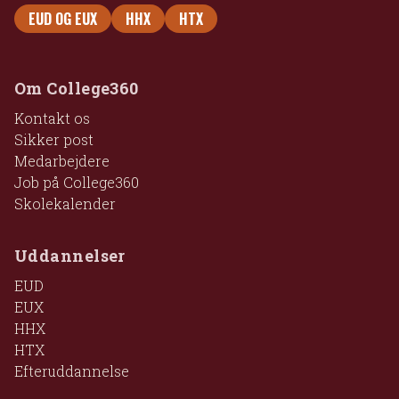
EUD OG EUX
HHX
HTX
Om College360
Kontakt os
Sikker post
Medarbejdere
Job på College360
Skolekalender
Uddannelser
EUD
EUX
HHX
HTX
Efteruddannelse