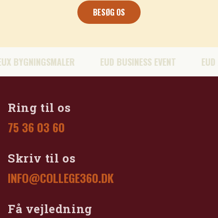
BESØG OS
 BYGNINGSMALER
EUD BUSINESS EVENT
EUD AU
Ring til os
75 36 03 60
Skriv til os
INFO@COLLEGE360.DK
Få vejledning