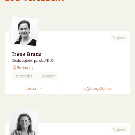
Vejleder
Irene Bruus
Studievejleder på EUD/EUX
Bredhøjvej
Uddannelse
Retning
Telefon
ibr@college360.dk
Vejleder