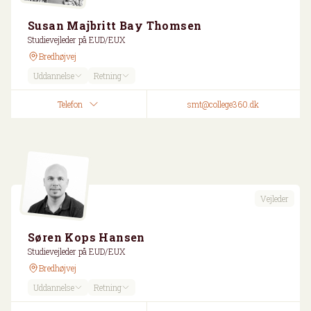
Susan Majbritt Bay Thomsen
Studievejleder på EUD/EUX
Bredhøjvej
Uddannelse
Retning
Telefon
smt@college360.dk
Vejleder
Søren Kops Hansen
Studievejleder på EUD/EUX
Bredhøjvej
Uddannelse
Retning