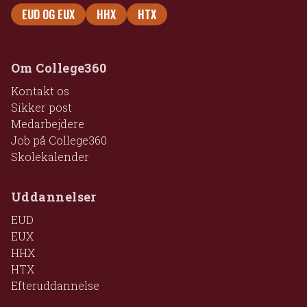
EUD OG EUX
HHX
HTX
Om College360
Kontakt os
Sikker post
Medarbejdere
Job på College360
Skolekalender
Uddannelser
EUD
EUX
HHX
HTX
Efteruddannelse