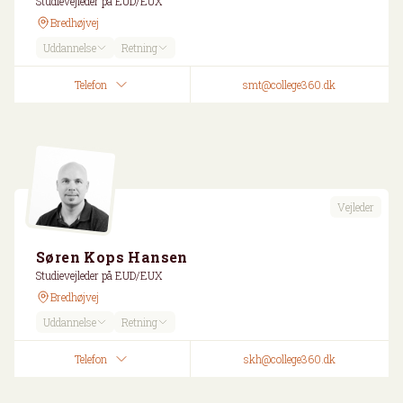
Studievejleder på EUD/EUX
Bredhøjvej
Uddannelse
Retning
Telefon
smt@college360.dk
Vejleder
Søren Kops Hansen
Studievejleder på EUD/EUX
Bredhøjvej
Uddannelse
Retning
Telefon
skh@college360.dk