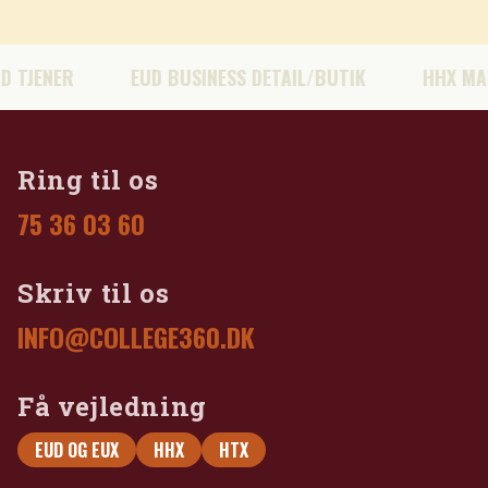
ENER
EUD BUSINESS DETAIL/BUTIK
HHX MARKET
Ring til os
75 36 03 60
Skriv til os
INFO@COLLEGE360.DK
Få vejledning
EUD OG EUX
HHX
HTX