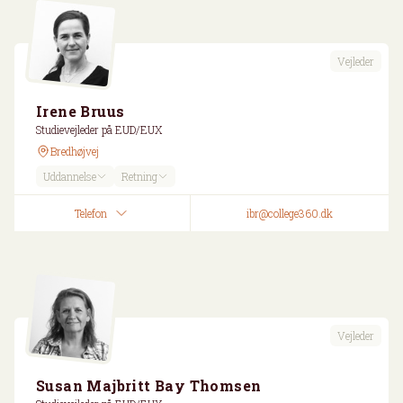
Vejleder
Irene Bruus
Studievejleder på EUD/EUX
Bredhøjvej
Uddannelse
Retning
Telefon
ibr@college360.dk
Vejleder
Susan Majbritt Bay Thomsen