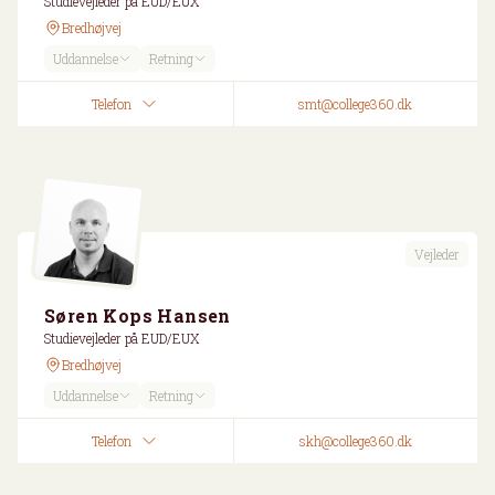
Studievejleder på EUD/EUX
Bredhøjvej
Uddannelse
Retning
Telefon
smt@college360.dk
Vejleder
Søren Kops Hansen
Studievejleder på EUD/EUX
Bredhøjvej
Uddannelse
Retning
Telefon
skh@college360.dk