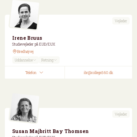
Vejleder
Irene Bruus
Studievejleder på EUD/EUX
Bredhøjvej
Uddannelse
Retning
Telefon
ibr@college360.dk
Vejleder
Susan Majbritt Bay Thomsen