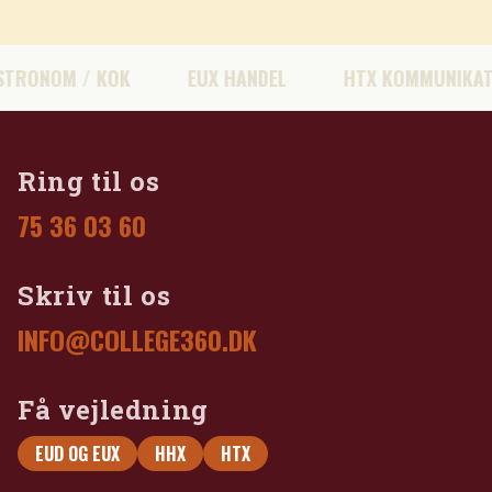
NOM / KOK
EUX HANDEL
HTX KOMMUNIKATION 
Ring til os
75 36 03 60
Skriv til os
INFO@COLLEGE360.DK
Få vejledning
EUD OG EUX
HHX
HTX